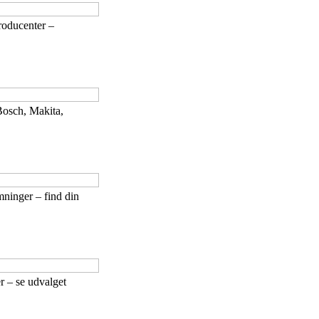
roducenter –
Bosch, Makita,
ninger – find din
r – se udvalget