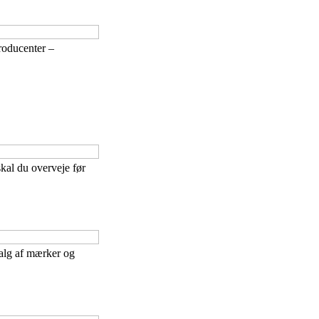
roducenter –
kal du overveje før
alg af mærker og