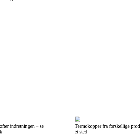
øfter indretningen – se
Termokopper fra forskellige prod
yk
ét sted