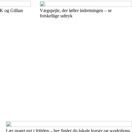
K og Gillian
Vægspejle, der løfter indretningen – se
forskellige udtryk
Lær noget nyt i fritiden – her finder du lokale kurser og workshops