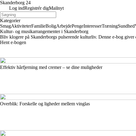
Skanderborg 24
Log ind
Registrér dig
Mailnyt
Kategorier
Smag
Aktiviteter
Familie
Bolig
Arbejde
Penge
Interesser
Træning
Sundhed
Kultur- og musikarrangementer i Skanderborg
Bliv klogere på Skanderborgs pulserende kulturliv. Denne e-bog giver di
Hent e-bogen
Effektiv hårfjerning med cremer – se dine muligheder
Overblik: Forskelle og ligheder mellem vinglas