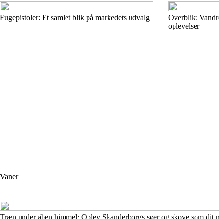
Fugepistoler: Et samlet blik på markedets udvalg
Overblik: Vandre
oplevelser
Vaner
Træn under åben himmel: Oplev Skanderborgs søer og skove som dit nat