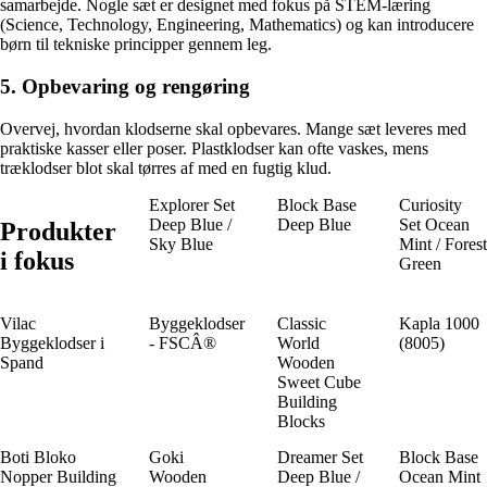
samarbejde. Nogle sæt er designet med fokus på STEM-læring
(Science, Technology, Engineering, Mathematics) og kan introducere
børn til tekniske principper gennem leg.
5. Opbevaring og rengøring
Overvej, hvordan klodserne skal opbevares. Mange sæt leveres med
praktiske kasser eller poser. Plastklodser kan ofte vaskes, mens
træklodser blot skal tørres af med en fugtig klud.
Explorer Set
Block Base
Curiosity
Deep Blue /
Deep Blue
Set Ocean
Produkter
Sky Blue
Mint / Forest
i fokus
Green
Vilac
Byggeklodser
Classic
Kapla 1000
Byggeklodser i
- FSCÂ®
World
(8005)
Spand
Wooden
Sweet Cube
Building
Blocks
Boti Bloko
Goki
Dreamer Set
Block Base
Nopper Building
Wooden
Deep Blue /
Ocean Mint