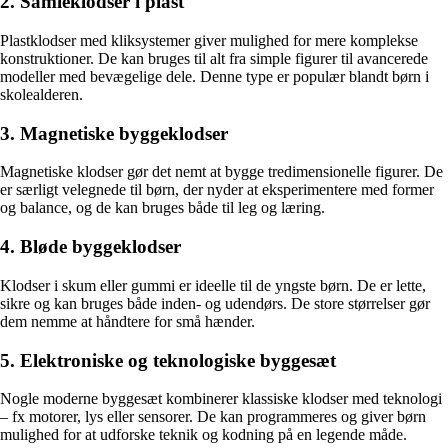
2. Samleklodser i plast
Plastklodser med kliksystemer giver mulighed for mere komplekse
konstruktioner. De kan bruges til alt fra simple figurer til avancerede
modeller med bevægelige dele. Denne type er populær blandt børn i
skolealderen.
3. Magnetiske byggeklodser
Magnetiske klodser gør det nemt at bygge tredimensionelle figurer. De
er særligt velegnede til børn, der nyder at eksperimentere med former
og balance, og de kan bruges både til leg og læring.
4. Bløde byggeklodser
Klodser i skum eller gummi er ideelle til de yngste børn. De er lette,
sikre og kan bruges både inden- og udendørs. De store størrelser gør
dem nemme at håndtere for små hænder.
5. Elektroniske og teknologiske byggesæt
Nogle moderne byggesæt kombinerer klassiske klodser med teknologi
– fx motorer, lys eller sensorer. De kan programmeres og giver børn
mulighed for at udforske teknik og kodning på en legende måde.