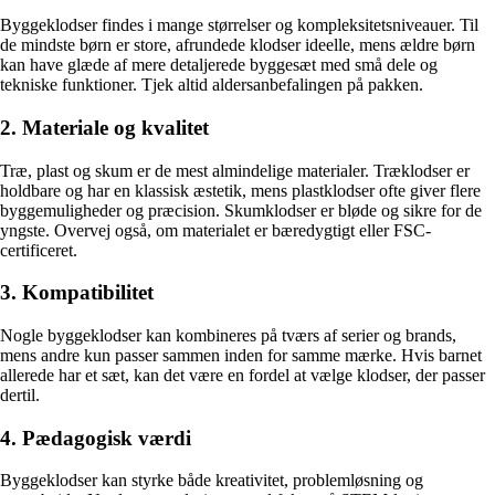
Byggeklodser findes i mange størrelser og kompleksitetsniveauer. Til
de mindste børn er store, afrundede klodser ideelle, mens ældre børn
kan have glæde af mere detaljerede byggesæt med små dele og
tekniske funktioner. Tjek altid aldersanbefalingen på pakken.
2. Materiale og kvalitet
Træ, plast og skum er de mest almindelige materialer. Træklodser er
holdbare og har en klassisk æstetik, mens plastklodser ofte giver flere
byggemuligheder og præcision. Skumklodser er bløde og sikre for de
yngste. Overvej også, om materialet er bæredygtigt eller FSC-
certificeret.
3. Kompatibilitet
Nogle byggeklodser kan kombineres på tværs af serier og brands,
mens andre kun passer sammen inden for samme mærke. Hvis barnet
allerede har et sæt, kan det være en fordel at vælge klodser, der passer
dertil.
4. Pædagogisk værdi
Byggeklodser kan styrke både kreativitet, problemløsning og