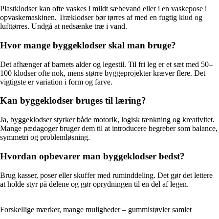
Plastklodser kan ofte vaskes i mildt sæbevand eller i en vaskepose i
opvaskemaskinen. Træklodser bør tørres af med en fugtig klud og
lufttørres. Undgå at nedsænke træ i vand.
Hvor mange byggeklodser skal man bruge?
Det afhænger af barnets alder og legestil. Til fri leg er et sæt med 50–
100 klodser ofte nok, mens større byggeprojekter kræver flere. Det
vigtigste er variation i form og farve.
Kan byggeklodser bruges til læring?
Ja, byggeklodser styrker både motorik, logisk tænkning og kreativitet.
Mange pædagoger bruger dem til at introducere begreber som balance,
symmetri og problemløsning.
Hvordan opbevarer man byggeklodser bedst?
Brug kasser, poser eller skuffer med ruminddeling. Det gør det lettere
at holde styr på delene og gør oprydningen til en del af legen.
Forskellige mærker, mange muligheder – gummistøvler samlet